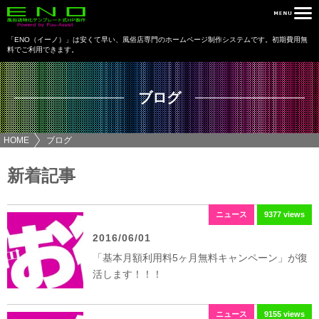
「ENO（イーノ）」は安くて早い、風俗店専門のホームページ制作システムです。
初期費用無
料でご利用できます。
ブログ
HOME
ブログ
新着記事
ニュース
9377 views
2016/06/01
「基本月額利用料5ヶ月無料キャンペーン」が復
活します！！！
ニュース
9155 views