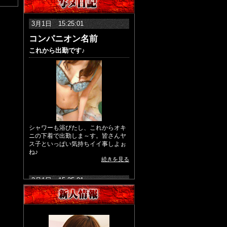
3月1日 15:25:01
コンパニオン名前
これから出勤です♪
コンパニオン名前
age 20
シャワーも浴びたし、これからオキ
T160 B90(D) W60 H90
ニの下着で出勤しま～す。皆さんヤ
ス子といっぱい気持ちイイ事しよぉ
ね♪
続きを見る
3月1日 15:25:01
コンパニオン名前
ネイル行ってきたぁ