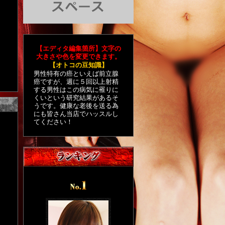
【エディタ編集箇所】文字の
大きさや色を変更できます。
【オトコの豆知識】
男性特有の癌といえば前立腺
癌ですが、週に５回以上射精
する男性はこの病気に罹りに
くいという研究結果があるそ
うです。健康な老後を送る為
にも皆さん当店でハッスルし
てください！